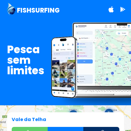
FISHSURFING
Pesca
sem
limites
Vale da Telha