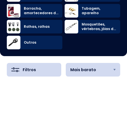
Borracha,
Tubagem,
amortecedores de
aparelho
choque
Mosquetões,
Rolhas, rolhas
vértebras, jóias de
ligação
Outros
Filtros
Mais barato