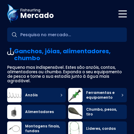
Fishsurfing
Mercado
Ganchos, jóias, alimentadores,
chumbo
Pequeno mas indispensável. Estes são anzóis, contas,
alimentadores ou chumbo. Expanda o seu equipamento
de pesca e torne a sua estadia junto à água mais
agradável.
Ferramentas e
Anzóis
equipamento
Chumbo, pesos,
Alimentadores
tiro
Montagens finais,
Líderes, cordas
fundas