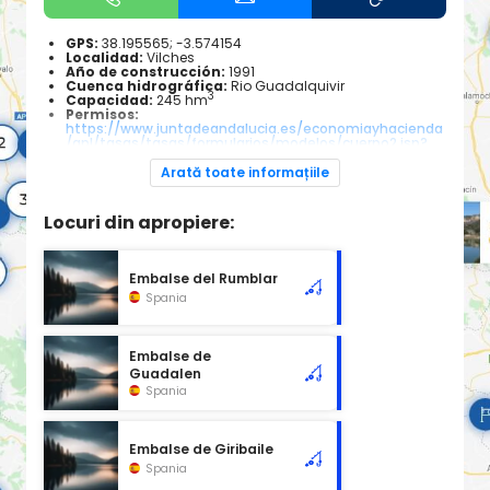
GPS:
38.195565; -3.574154
Localidad:
Vilches
Año de construcción:
1991
Cuenca hidrográfica:
Rio Guadalquivir
3
Capacidad:
245 hm
Permisos:
https://www.juntadeandalucia.es/economiayhacienda
/apl/tasas/tasas/formularios/modelos/cuerpo2.jsp?
codConsejeria=AG&codigoTasa=2
Navegación:
Permiso de navegacion de la cuenca del
Arată toate informațiile
Guadalquivir
Especies piscícolas:
Lucio, black bass, barbo, carpa
Locuri din apropiere:
Embalse del Rumblar
Spania
Embalse de
Guadalen
Spania
Embalse de Giribaile
Spania