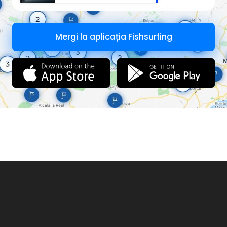
Mergi la aplicația Fishsurfing