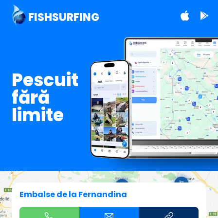
FISHSURFING
Pescuit
fără
limite
Embalse de la Fernandina