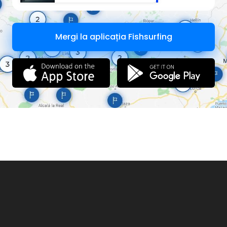
Mergi la aplicația Fishsurfing