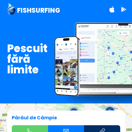
FISHSURFING
Pescuit
fără
limite
Pârâul de Câmpie