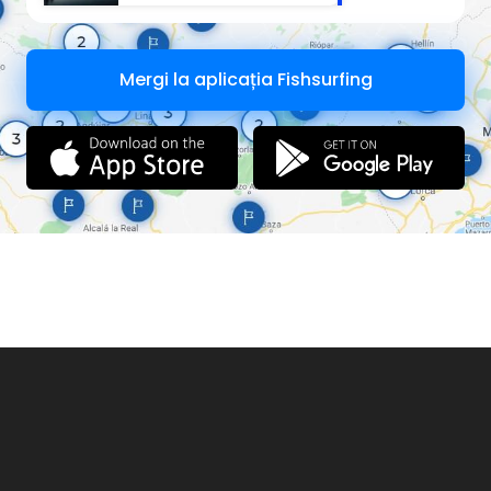
Mergi la aplicația Fishsurfing