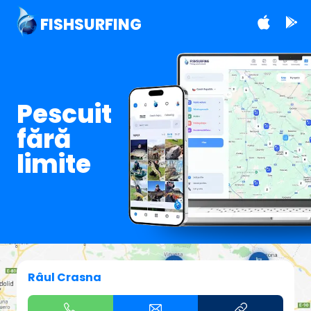
FISHSURFING
Pescuit
fără
limite
Râul Crasna