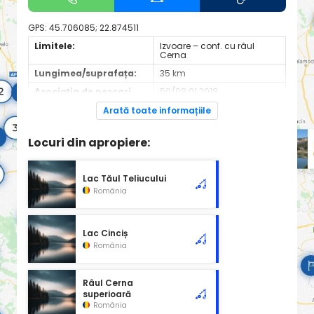
GPS:
45.706085; 22.874511
Limitele:
Izvoare – conf. cu râul
Cerna
Lungimea/suprafața:
35 km
Asociația de pescari
50/08.01.2018
recreativi
contractantă:
Arată toate informațiile
Site de informații:
https://propescar.ro/
Locuri din apropiere:
Lac Tăul Teliucului
România
Lac Cinciș
România
Râul Cerna
superioară
România