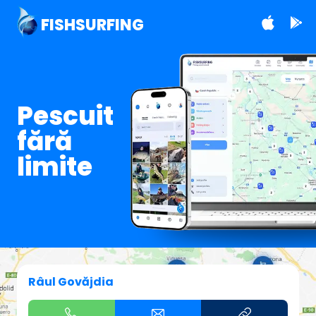
FISHSURFING
Pescuit
fără
limite
Râul Govăjdia