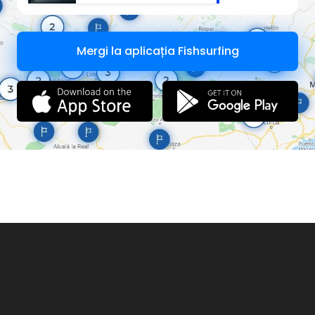
Mergi la aplicația Fishsurfing