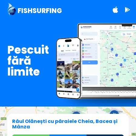
FISHSURFING
Pescuit
fără
limite
Râul Olănești cu pâraiele Cheia, Bacea și
Mânza