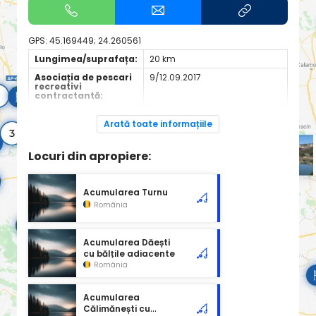
GPS:
45.169449; 24.260561
Lungimea/suprafața:
20 km
Asociația de pescari
9/12.09.2017
recreativi
contractantă:
Site de informații:
https://ajvpsrmvl.wixsite.com
/asociatia?
Arată toate informațiile
Locuri din apropiere:
Acumularea Turnu
România
Acumularea Dăești
cu bălțile adiacente
România
Acumularea
Călimănești cu