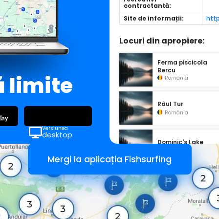
contractantă:
Site de informații:
htt
Locuri din apropiere:
Ferma piscicola
Bercu
ă limite
România
Râul Tur
România
Versiunea
desktop
Dominic's Lake
România
Mergi la aplicația Fishsurfing