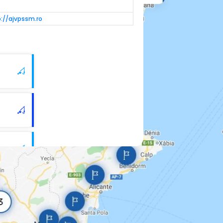
p://ajvpssm.ro