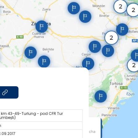
e km 43-49-Turlung - pod CFR Tur
umbești)
m
3.09.2017