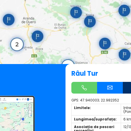
Râul Tur
GPS:
47.940003; 22.982352
Limitele:
într
(Por
Lungimea/suprafața:
6 k
Asociația de pescari
12/1
recreativi