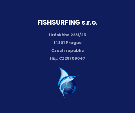
FISH­SURFING s.r.o.
Hráského 2231/25
14801 Prague
Czech republic
НДС CZ28709047