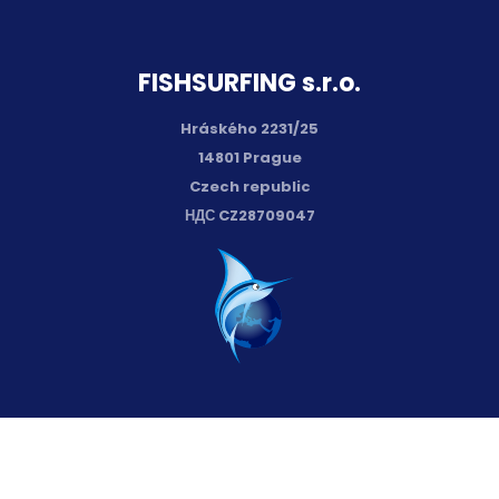
FISH­SURFING s.r.o.
Hráského 2231/25
14801 Prague
Czech republic
НДС CZ28709047