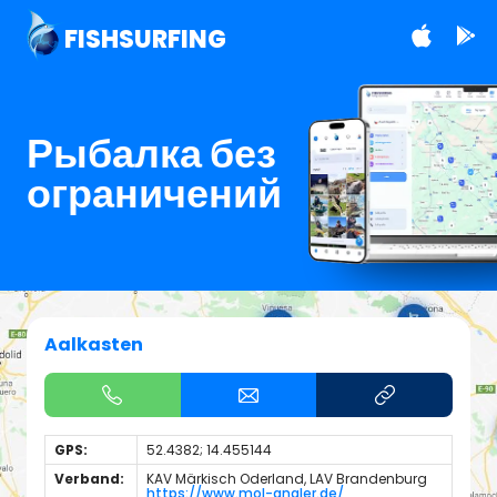
FISHSURFING
Рыбалка без
ограничений
Aalkasten
GPS:
52.4382; 14.455144
Verband:
KAV Märkisch Oderland, LAV Brandenburg
https://www.mol-angler.de/