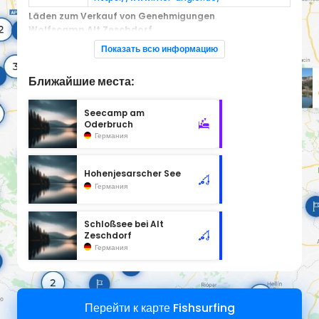
Läden zum Verkauf von Genehmigungen
Wolfscamp Alt Zeschdorf
Telefon:
4933602247
Показать всю информацию
GPS:
52.433415; 14.445818 ↗
Ближайшие места:
Seecamp am
Oderbruch
Германия
Hohenjesarscher See
Германия
Schloßsee bei Alt
Zeschdorf
Германия
Перейти к карте Fishsurfing