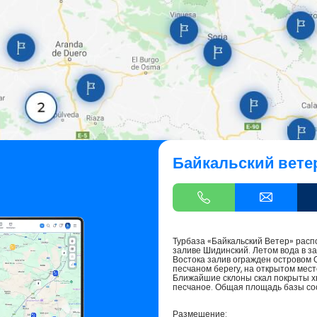
Байкальский вете
Турбаза «Байкальский Ветер» рас
заливе Шидинский. Летом вода в за
Востока залив огражден островом 
песчаном берегу, на открытом мес
Ближайшие склоны скал покрыты х
песчаное. Общая площадь базы сос
Размещение: