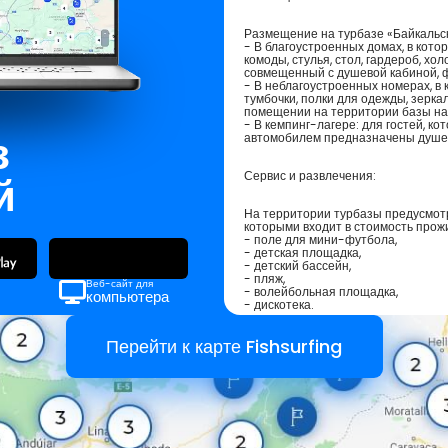
Размещение на турбазе «Байкальск
- В благоустроенных домах, в кото
комоды, стулья, стол, гардероб, хо
совмещенный с душевой кабиной, 
- В неблагоустроенных номерах, в 
тумбочки, полки для одежды, зерка
помещении на территории базы на
- В кемпинг-лагере: для гостей, ко
з
автомобилем предназначены душев
й
Сервис и развлечения:
На территории турбазы предусмотр
которыми входит в стоимость прож
- поле для мини-футбола,
- детская площадка,
- детский бассейн,
- пляж,
Веб-сайт для
- волейбольная площадка,
компьютера
- дискотека.
Ближайшие места:
Перейти к карте Fishsurfing
Алтан
Россия