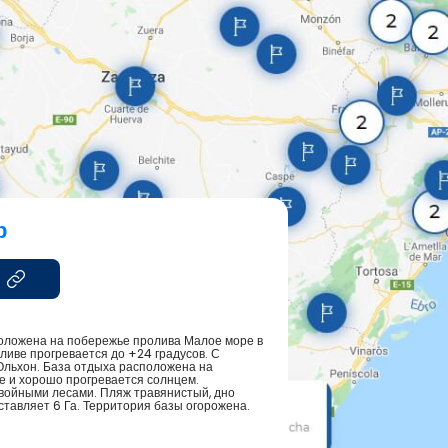
р
положена на побережье пролива Малое море в
ливе прогревается до +24 градусов. С
Ольхон. База отдыха расположена на
те и хорошо прогревается солнцем.
войными лесами. Пляж травянистый, дно
тавляет 6 Га. Территория базы огорожена.