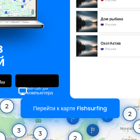
Россия
Дом рыбака
Россия
з
ОхотАктив
Россия
й
Веб-сайт для
компьютера
Перейти к карте Fishsurfing