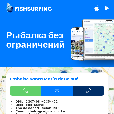
FISHSURFING
Рыбалка без
ограничений
Embalse Santa María de Belsué
GPS:
42.307498; -0.354472
Localidad:
Nueno
Año de construcción:
1909
Cuenca hidrográfica:
Río Ebro
3