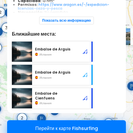
Capacidad:
13 hm
Permisos:
https://www.aragon.es/-/expedicion-
licencias-caza-y-pesca
Navegación:
No permitida
Especies piscícolas:
Carpa común, carpa royal, barbo,
channel catfish, black bass, trucha, lucioperca y boga
Показать всю информацию
Su principal función es la de riego y, aunque también se
puede pescar, no está muy concurrido
Ближайшие места:
Embalse de Arguis
Испания
Embalse de Arguis
Испания
Embalse de
Cienfuens
Испания
Перейти к карте Fishsurfing