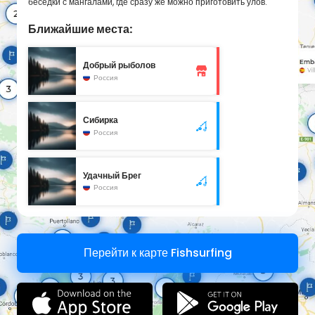
беседки с мангалами, где сразу же можно приготовить улов.
Ближайшие места:
Добрый рыболов
Россия
Сибирка
Россия
Удачный Брег
Россия
Перейти к карте Fishsurfing