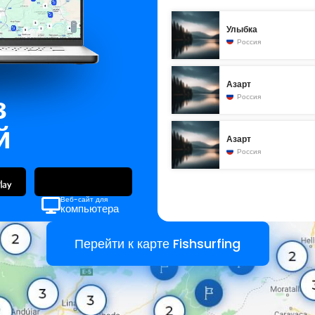
Улыбка
Россия
Азарт
з
Россия
й
Азарт
Россия
Веб-сайт для
компьютера
Перейти к карте Fishsurfing