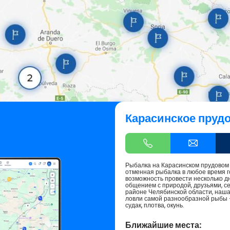
Карасинское пруд
Рыбалка на Карасинском прудовом 
отменная рыбалка в любое время г
возможность провести несколько д
общением с природой, друзьями, с
районе Челябинской области, наш
ловли самой разнообразной рыбы – к
судак, плотва, окунь.
Ближайшие места: