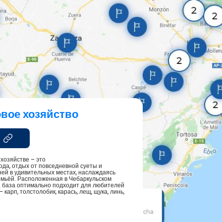
овое хозяйство
хозяйстве – это
ода, отдых от повседневной суеты и
ней в удивительных местах, наслаждаясь
емьёй. Расположенная в Чебаркульском
а база оптимально подходит для любителей
арп, толстолобик, карась, лещ, щука, линь,