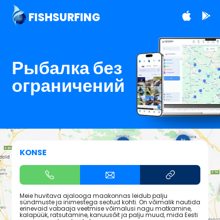
FISHSURFING
Рыбалка без
ограничений
KONSE
Meie huvitava ajalooga maakonnas leidub palju
sündmuste ja inimestega seotud kohti. On võimalik nautida
erinevaid vabaaja veetmise võimalusi nagu matkamine,
kalapüük, ratsutamine, kanuusõit ja palju muud, mida Eesti