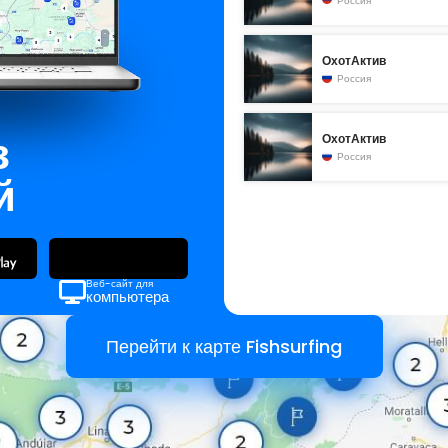
Россия
ОхотАктив
Россия
з
ОхотАктив
Россия
й
Веб-сайт для
компьютера
Перейти к карте Fishsurfing