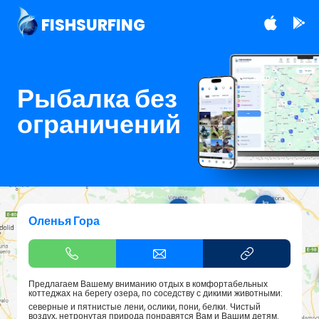
FISHSURFING
Рыбалка без
ограничений
Оленья Гора
Предлагаем Вашему вниманию отдых в комфортабельных
коттеджах на берегу озера, по соседству с дикими животными:
северные и пятнистые лени, ослики, пони, белки. Чистый
воздух, нетронутая природа понравятся Вам и Вашим детям.