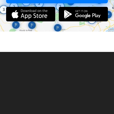
каруселями,
канатной дорогой и т.д. Вечером очень красиво выглядят
фонтаны с подсветкой.
Для активного отдыха предлагается 4 маршрута разной
протяженностью для велосипедных и пеших прогулок в
живописном
лесу или вдоль озера. На берегу озера песчаный пляж с
кабинками для переодевания, скамейками, качелями и пирсом,
где
наготове стоят лодки для любителей рыбной ловли. На озере
много рыбы и она хорошо ловится.