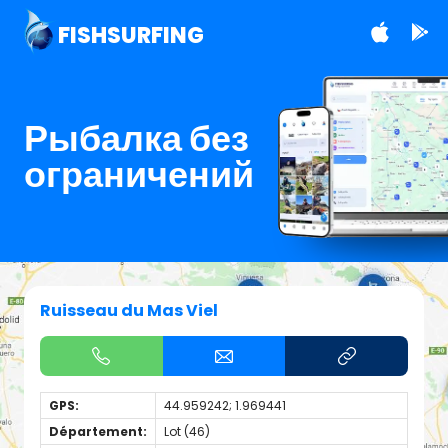
FISHSURFING
Рыбалка без
ограничений
Ruisseau du Mas Viel
GPS:
44.959242; 1.969441
Département:
Lot (46)