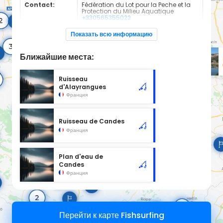
Contact:
Fédération du Lot pour la Peche et la
Protection du Milieu Aquatique
+330565355022
Espèces de
Truite Fario
Показать всю информацию
poissons:
Cours d'eau d'une longueur de 0.96 km classé en 1ère
Ближайшие места:
catégorie piscicole à cet emplacement.
Ruisseau
d'Alayrangues
Франция
Ruisseau de Candes
Франция
Plan d'eau de
Candes
Франция
Перейти к карте Fishsurfing