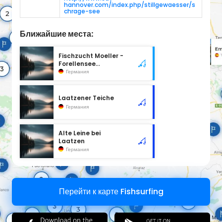
hannover.com/index.php/stillgewaesser/s
chrage-see
Ближайшие места:
Fischzucht Moeller -
Forellensee
Harkenbleck
Германия
Laatzener Teiche
Германия
Alte Leine bei
Laatzen
Германия
Перейти к карте Fishsurfing