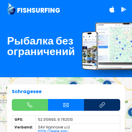
FISHSURFING
Рыбалка без
ограничений
Schragesee
GPS:
52.310693; 9.762013
Verband:
SAV Hannover u.U.
http://www.sav-