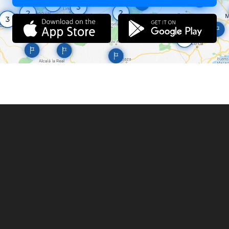
крупные экземпляры жереха (до 12-14 кг), однако последний
ловится не часто ввиду хорошей кормности водоема (плотва,
уклея, снеток). Много язя, но клюет лишь на горох или
нахлыстовые снасти. В заливах приличное количество линя,
попадается крупный золотой карась. Зимой немало мелкого и
среднего налима. Круглый год активно ловится лещ и
подлещик.