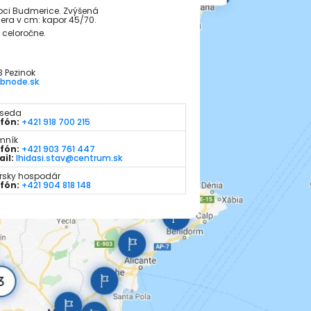
bci Budmerice. Zvýšená
ra v cm: kapor 45/70.
 celoročne.
3 Pezinok
bnode.sk
dseda
fón:
+421 918 700 215
mník
fón:
+421 903 761 447
il:
lhidasi.stav@centrum.sk
rsky hospodár
fón:
+421 904 818 148
á