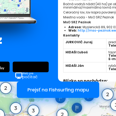
Bočná vodná nádrž (40 ha) pri o
minimálna/maximálna lovná mie
Celoročný lov, lov kapra povolený
Miestna voda - MsO SRZ Pezinok
MsO SRZ Pezinok
Adresa:
Myslenická 89, 902 0
Web:
http://mso-pezinok.we
z
Kontakty
JURKOVIČ Juraj
pre
Tele
HIDAŠI Ľuboš
tajo
Tele
E-ma
HIDAŠI Ján
rybá
Tele
Web pre
počítač
Blízko sa nachádza:
Prejsť na Fishsurfing mapu
VN Modra - Kráľov
Slovensko
Gidra č. 1b