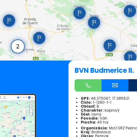
BVN Budmerice II.
GPS:
48.375067; 17.385521
Číslo:
1-1280-1-1
Oblasť:
B
Charakter:
kaprový
Účel:
lovný
Povodie:
Váh
Plocha:
40 ha
Organizácia:
MsO SRZ Pezin
Kraj:
Bratislava
Okres:
Pezinok