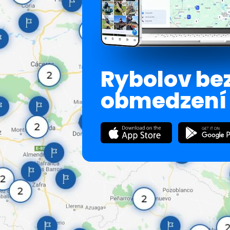
Rybolov be
obmedzení