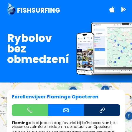
FISHSURFING
Rybolov
bez
obmedzení
Forellenvijver Flamingo Opoeteren
Flamingo
is al jaar en dag favoriet bij liefhebbers van het
vissen op zalmforel midden in de natuur van Opoeteren.