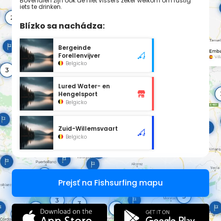
Bovendien zijn ook de niet vissers zeker welkom om rustig
iets te drinken.
Blízko sa nachádza:
Bergeinde
Forellenvijver
Belgicko
Lured Water- en
Hengelsport
Belgicko
Zuid-Willemsvaart
Belgicko
Prejsť na Fishsurfing mapu