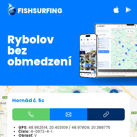
FISHSURFING
Rybolov
bez
obmedzení
Hornád č. 5c
GPS:
48.962514; 20.403109
/
48.97809; 20.388775
Číslo:
4-0672-4-1
Oblasť:
V