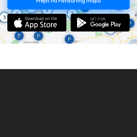
Prejsť na Fishsurfing mapu