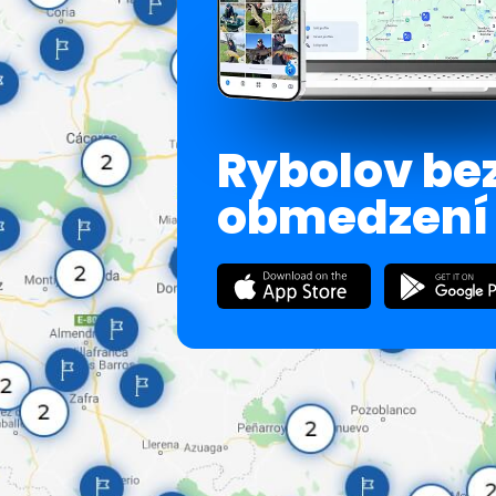
Rybolov be
obmedzení