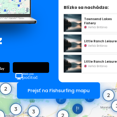
Blízko sa nachádza:
Townsend Lakes
Fishery
Veľká Británia
z
Little Ranch Leisure
Veľká Británia
Little Ranch Leisure
Veľká Británia
Web pre
počítač
Prejsť na Fishsurfing mapu