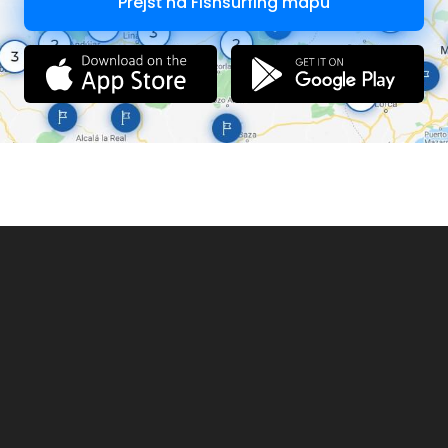
Prejsť na Fishsurfing mapu