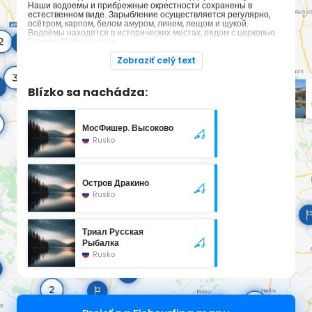
Наши водоемы и прибрежные окрестности сохранены в
естественном виде. Зарыбление осуществляется регулярно,
осётром, карпом, белом амуром, линем, лещом и щукой.
Водоёмы находятся в исторических местах, рядом с церковью
Георгия Победоносца.
Многие наши гости остаются довольны отдыхом и остаются не
на один день. Со своей стороны мы гарантируем безопасность
Zobraziť celý text
и массу положительных эмоций от рыбалки и дикой природы.
Blízko sa nachádza:
МосФишер. Высоково
Rusko
Остров Дракино
Rusko
Триал Русская
Рыбалка
Rusko