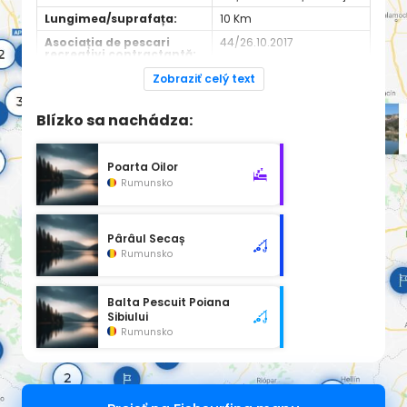
Lungimea/suprafața:
10 Km
Asociația de pescari
44/26.10.2017
recreativi contractantă:
Site de informații:
https://ajvpsab.ro/
Zobraziť celý text
Blízko sa nachádza:
Poarta Oilor
Rumunsko
Pârâul Secaș
Rumunsko
Balta Pescuit Poiana
Sibiului
Rumunsko