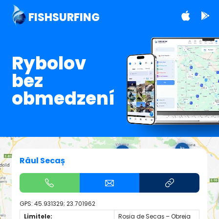
FISHSURFING
Rybolov
bez
obmedzení
Râul Secaș
GPS:
45.931329; 23.701962
Limitele:
Roșia de Secaș – Obreja