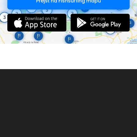
Prejsť na Fishsurfing mapu