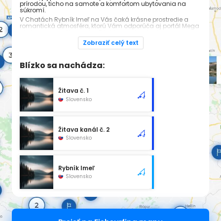
prírodou, ticho na samote a komfortom ubytovania na
súkromí.
V Chatách Rybník Imeľ na Vás čaká krásne prostredie a
romantická atmosféra, ktorú Vám odporúča aj portál Mega
ubytovanie na Slovensku. Rýchlo a jednoducho si naše
ubytovanie vyhľadáte priamo v sekcii ubytovanie Imeľ a
Zobraziť celý text
zároveň aj na stránke chaty na prenájom. Veríme, že Vaša
dovolenka na Slovensku strávená v Chate Rybník Imeľ bude
pre Vás dokonale stráveným časom v kruhu Vašich
Blízko sa nachádza:
blízkych. Tešíme sa na stretnutie s Vami!
Žitava č. 1
Slovensko
Žitava kanál č. 2
Slovensko
Rybník Imeľ
Slovensko