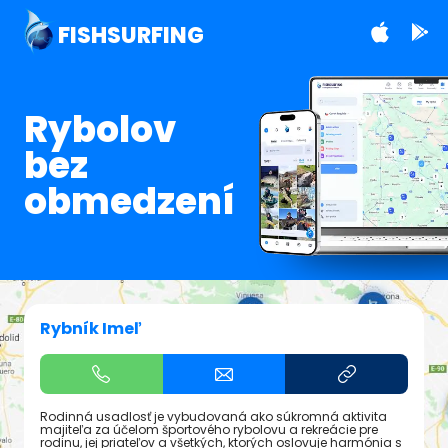
FISHSURFING
Rybolov
bez
obmedzení
Rybník Imeľ
Rodinná usadlosť je vybudovaná ako súkromná aktivita
majiteľa za účelom športového rybolovu a rekreácie pre
rodinu, jej priateľov a všetkých, ktorých oslovuje harmónia s