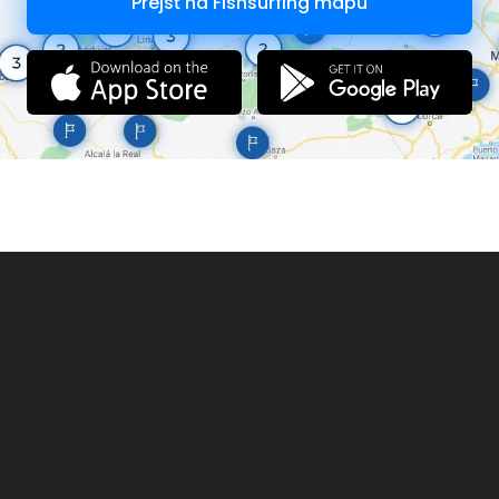
Prejsť na Fishsurfing mapu