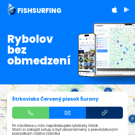
FISHSURFING
Rybolov
bez
obmedzení
Štrkovisko Červený piesok Šurany
Pri návšteve u nás nepotrebujete rybársky lístok.
Stačí si zakúpiť vstup a byť oboznámený s prevádzkovým
poriadkom nášho rybníka.