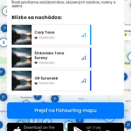
Radi privítame začiatočníkov, skúsených rybárov, rodiny s
deťmi.
Blízko sa nachádza:
Carp Tona
Slovensko
Štrkovisko Tona
Šurany
Slovensko
OR Šuranské
Slovensko
Prejsť na Fishsurfing mapu