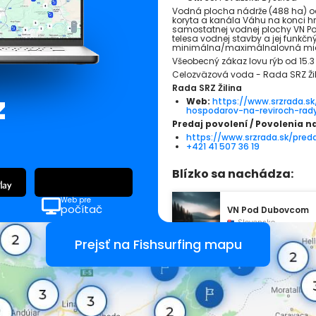
Vodná plocha nádrže (488 ha) od
koryta a kanála Váhu na konci hr
samostatnej vodnej plochy VN P
telesa vodnej stavby a jej funkčn
minimálna/maximálnalovná mier
Všeobecný zákaz lovu rýb od 15.3 
Celozväzová voda - Rada SRZ Ži
Rada SRZ Žilina
z
Web:
https://www.srzrada.sk
hospodarov-na-reviroch-rady
Predaj povolení / Povolenia n
https://www.srzrada.sk/preda
+421 41 507 36 19
Blízko sa nachádza:
Web pre
počítač
VN Pod Dubovcom
Slovensko
Prejsť na Fishsurfing mapu
Marikovský potok č. 
Slovensko