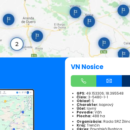
VN Nosice
GPS:
49.153306; 18.395548
Číslo:
3-5480-1-1
Oblasť:
S
Charakter:
kaprový
Účel:
lovný
Povodie:
Váh
Plocha:
488 ha
Organizácia:
Rada SRZ Žilin
Kraj:
Trenčín
Okres:
Považská Bystrica