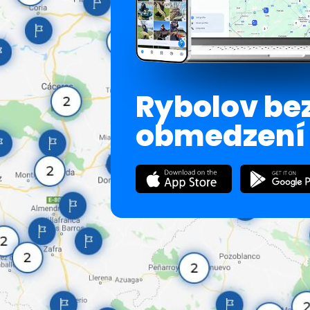
Rybolov be
obmedzení