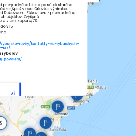
 priehradného telesa po sútok starého
ádze (Špic) v obci Orlové, s výnimkou
od Dubovcom. Zákaz lovu z priehradného
ých objektov. Zvýšená
a v cm: kapor x/70.
do 31.5
lina
/rybarske-reviry/kontakty-na-rybarskych-
-srz/
a rybolov
j-povoleni/
1