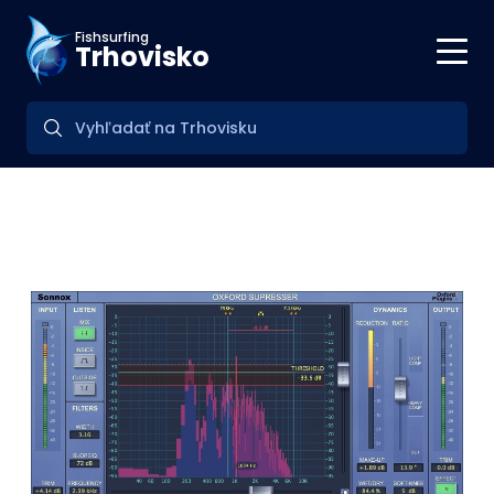
Fishsurfing
Trhovisko