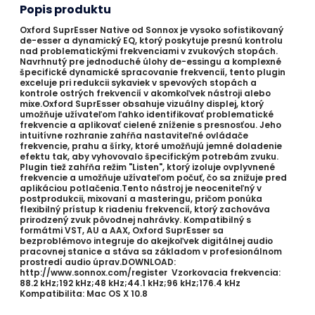
Popis produktu
Oxford SuprEsser Native od Sonnox je vysoko sofistikovaný
de-esser a dynamický EQ, ktorý poskytuje presnú kontrolu
nad problematickými frekvenciami v zvukových stopách.
Navrhnutý pre jednoduché úlohy de-essingu a komplexné
špecifické dynamické spracovanie frekvencií, tento plugin
exceluje pri redukcii sykaviek v spevových stopách a
kontrole ostrých frekvencií v akomkoľvek nástroji alebo
mixe.Oxford SuprEsser obsahuje vizuálny displej, ktorý
umožňuje užívateľom ľahko identifikovať problematické
frekvencie a aplikovať cielené zníženie s presnosťou. Jeho
intuitívne rozhranie zahŕňa nastaviteľné ovládače
frekvencie, prahu a šírky, ktoré umožňujú jemné doladenie
efektu tak, aby vyhovovalo špecifickým potrebám zvuku.
Plugin tiež zahŕňa režim "Listen", ktorý izoluje ovplyvnené
frekvencie a umožňuje užívateľom počuť, čo sa znižuje pred
aplikáciou potlačenia.Tento nástroj je neoceniteľný v
postprodukcii, mixovaní a masteringu, pričom ponúka
flexibilný prístup k riadeniu frekvencií, ktorý zachováva
prirodzený zvuk pôvodnej nahrávky. Kompatibilný s
formátmi VST, AU a AAX, Oxford SuprEsser sa
bezproblémovo integruje do akejkoľvek digitálnej audio
pracovnej stanice a stáva sa základom v profesionálnom
prostredí audio úprav.DOWNLOAD:
http://www.sonnox.com/register Vzorkovacia frekvencia:
88.2 kHz;192 kHz;48 kHz;44.1 kHz;96 kHz;176.4 kHz
Kompatibilita: Mac OS X 10.8