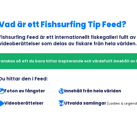
Vad är ett Fishsurfing Tip Feed?
Fishsurfing Feed är ett internationellt fiskegalleri fullt a
videoberättelser som delas av fiskare från hela världen.
ranskas så att du bara hittar inspirerande och värdefullt innehåll av 
Du hittar den i Feed:
Foton av fångster
Innehåll från hela världen
Videoberättelser
Utvalda samlingar
(Ladies & Legend