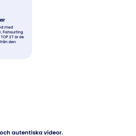
ar
eed med
, Fishsurfing
. TOP 27 är de
från den
 och autentiska videor.