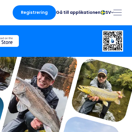
Registrering
SV
Gå till applikationen
български
Norsk
Čeština
Polski
Dansk
Português
da
Deutsch
Românesc
English
Pусский
Español
Slovenčina
Français
Suomalainen
Italiano
Svenska
en
Magyar
Türk
Nederlands
Українська
fing