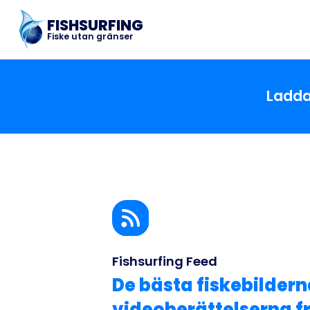
FISHSURFING
Fiske utan gränser
Ladda
Fishsurfing Feed
De bästa fiskebilder
videoberättelserna f