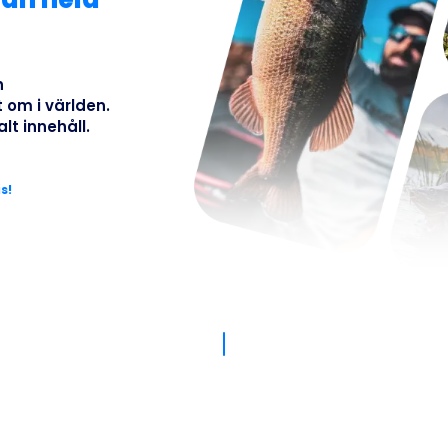
Busines
h
 om i världen.
lt innehåll.
s!