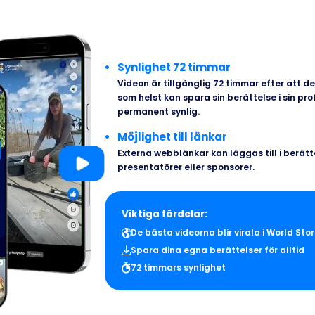
Synlighet 72 timmar
Videon är tillgänglig 72 timmar efter att de
som helst kan spara sin berättelse i sin prof
permanent synlig.
Möjlighet till länkar
Externa webblänkar kan läggas till i berätt
presentatörer eller sponsorer.
Viktiga fördelar:
De bästa videorna blir virala i World Sto
Spara dina egna berättelser för alltid
72 timmars synlighet