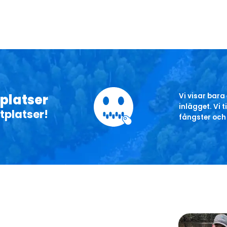
eplatser
Vi visar bara
inlägget. Vi 
tplatser!
fångster och 