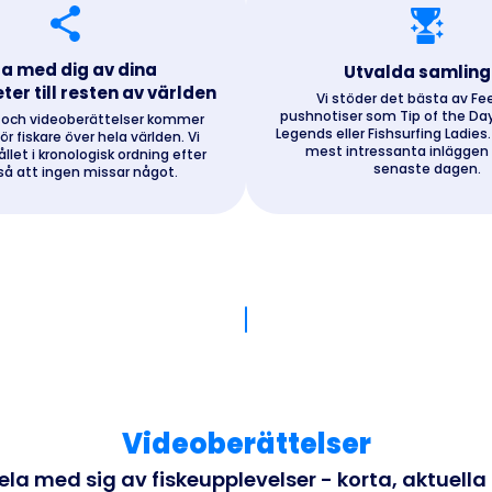
la med dig av dina
Utvalda samling
ter till resten av världen
Vi stöder det bästa av F
pushnotiser som Tip of the Day
 och videoberättelser kommer
Legends eller Fishsurfing Ladies
ör fiskare över hela världen. Vi
mest intressanta inläggen 
ållet i kronologisk ordning efter
senaste dagen.
så att ingen missar något.
Videoberättelser
ela med sig av fiskeupplevelser - korta, aktuella