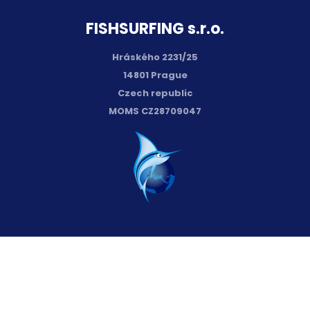
FISH­SURFING s.r.o.
Hráského 2231/25
14801 Prague
Czech republic
MOMS CZ28709047