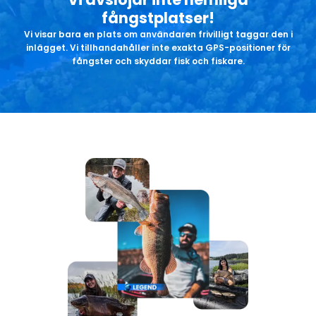
fångstplatser!
Vi visar bara en plats om användaren frivilligt taggar den i
inlägget. Vi tillhandahåller inte exakta GPS-positioner för
fångster och skyddar fisk och fiskare.