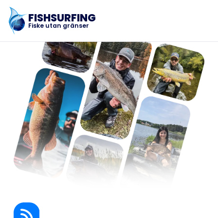
FISHSURFING
Fiske utan gränser
Registrering
Startsida
Blogg
Om appen
Fishsurfing