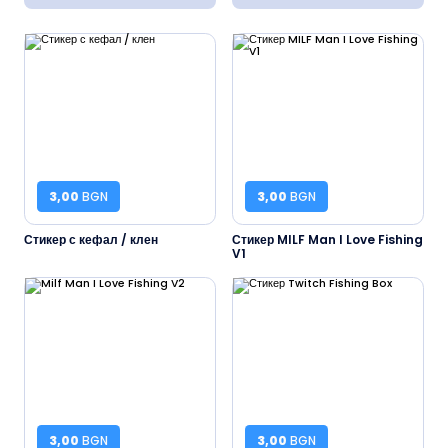
3,00
BGN
3,00
BGN
Стикер с кефал / клен
Стикер MILF Man I Love Fishing
V1
3,00
BGN
3,00
BGN