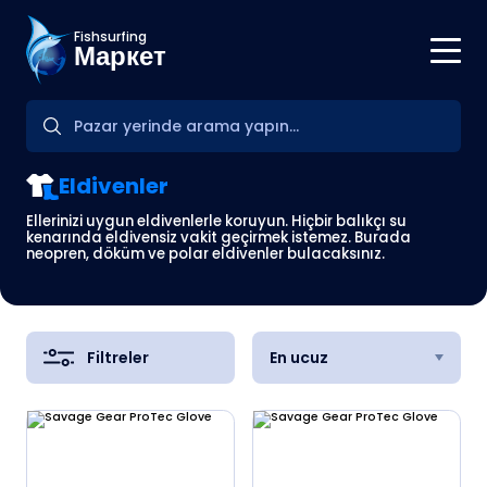
Fishsurfing
Маркет
Eldivenler
Ellerinizi uygun eldivenlerle koruyun. Hiçbir balıkçı su
kenarında eldivensiz vakit geçirmek istemez. Burada
neopren, döküm ve polar eldivenler bulacaksınız.
Filtreler
En ucuz