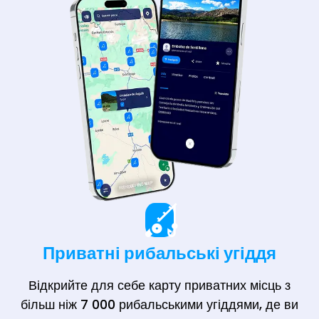
Приватні рибальські угіддя
Відкрийте для себе карту приватних місць з
більш ніж 7 000 рибальськими угіддями, де ви