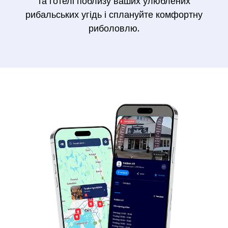
та готелі поблизу ваших улюблених
рибальських угідь і сплануйте комфортну
риболовлю.