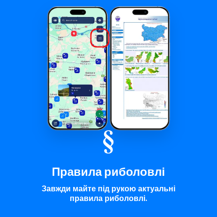
Правила риболовлі
Завжди майте під рукою актуальні
правила риболовлі.