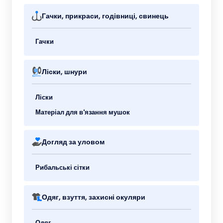
Гачки, прикраси, годівниці, свинець
Гачки
Ліски, шнури
Ліски
Матеріал для в'язання мушок
Догляд за уловом
Рибальські сітки
Одяг, взуття, захисні окуляри
Одяг