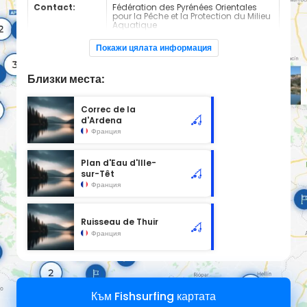
Contact:
Fédération des Pyrénées Orientales
pour la Pêche et la Protection du Milieu
Aquatique
+0468668838
Покажи цялата информация
Espèces de
Carnassier, carpe, poisson blanc
poissons:
Близки места:
Cours d'eau en 2nd catégorie
Correc de la
d'Ardena
Франция
Plan d'Eau d'Ille-
sur-Têt
Франция
Ruisseau de Thuir
Франция
Към Fishsurfing картата