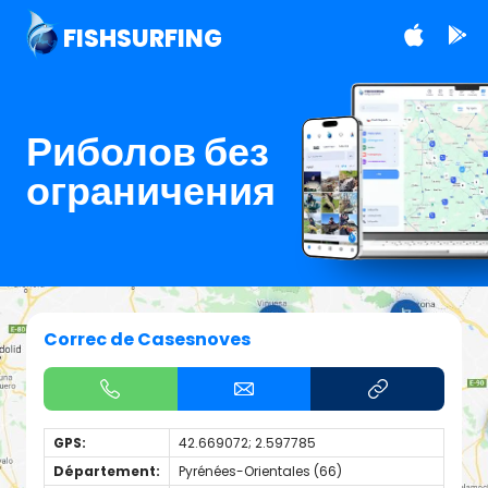
FISHSURFING
Риболов без
ограничения
Correc de Casesnoves
GPS:
42.669072; 2.597785
Département:
Pyrénées-Orientales (66)