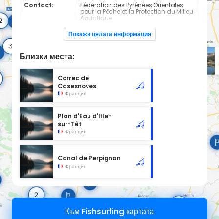
Contact:
Fédération des Pyrénées Orientales
pour la Pêche et la Protection du Milieu
Aquatique
+0468668838
Покажи цялата информация
Espèces de
Carnassier, carpe, poisson blanc
poissons:
Близки места:
Cours d'eau en 2nd catégorie
Correc de
Casesnoves
Франция
Plan d'Eau d'Ille-
sur-Têt
Франция
Canal de Perpignan
Франция
Към Fishsurfing картата