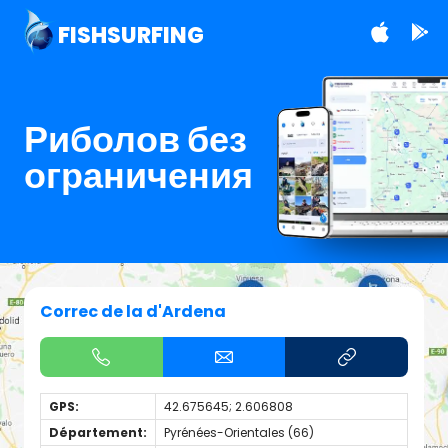
FISHSURFING
Риболов без
ограничения
Correc de la d'Ardena
GPS:
42.675645; 2.606808
Département:
Pyrénées-Orientales (66)