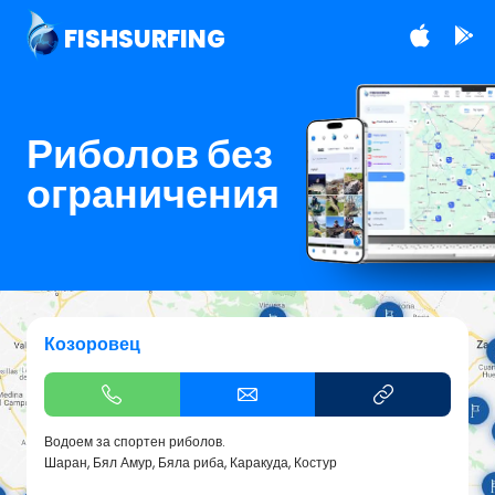
FISHSURFING
Риболов без
ограничения
Козоровец
Водоем за спортен риболов.
Шаран, Бял Амур, Бяла риба, Каракуда, Костур