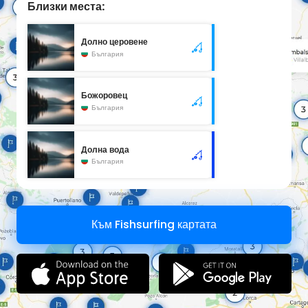
Близки места:
Долно церовене
България
Божоровец
България
Долна вода
България
Към Fishsurfing картата