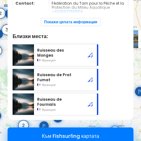
Contact:
Fédération du Tarn pour la Pêche et la
Protection du Milieu Aquatique
+330563355556
Cours d'eau classé en 2ème catégorie à l'emplacement
Покажи цялата информация
sélectionné, d'une longueur de 1.81 km.
Близки места:
Ruisseau des
Monges
Франция
Ruisseau de Prat
Fumat
Франция
Ruisseau de
Fournials
Франция
Към Fishsurfing картата