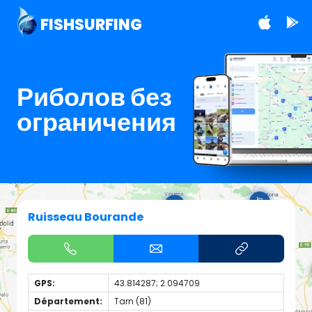
FISHSURFING
Риболов без
ограничения
Ruisseau Bourande
GPS:
43.814287; 2.094709
Département:
Tarn (81)