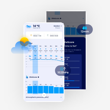
12mm
1023hPa