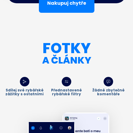
Nakupuj chytře
FOTKY
A ČLÁNKY
Sdílej své rybářské
Přednastavené
Žádné zbytečné
zážitky s ostatními
rybářské filtry
komentáře