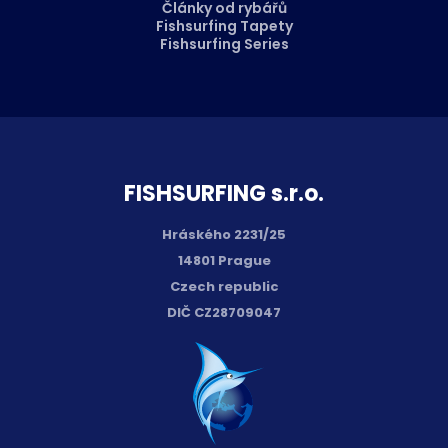
Články od rybářů
Fishsurfing Tapety
Fishsurfing Series
FISH­SURFING s.r.o.
Hráského 2231/25
14801 Prague
Czech republic
DIČ CZ28709047