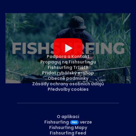
Podpora a Kontakt
Propaguj na Fishsurfingu
Fishsurfing Tržiště
Přidat rybářský e-shop
Obecné podmínky
Zásady ochrany osobních údajů
Předvolby cookies
O aplikaci
Fishsurfing
verze
Fishsurfing Mapy
Fishsurfing Feed