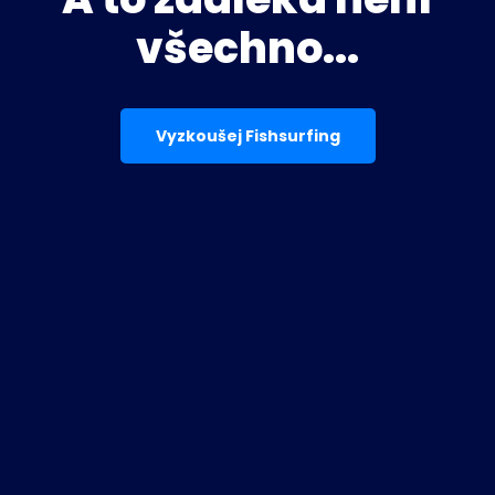
všechno...
Vyzkoušej Fishsurfing