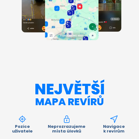
NEJVĚTŠÍ
MAPA REVÍRŮ
Pozice
Neprozrazujeme
Navigace
uživatele
místa úlovků
k revírům