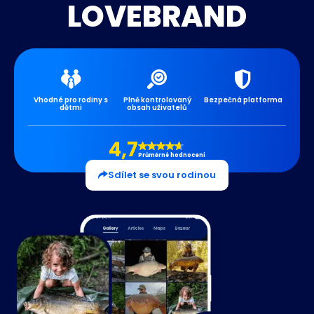
LOVEBRAND
Vhodné pro rodiny s
Plně kontrolovaný
Bezpečná platforma
dětmi
obsah uživatelů
4,7
Průměrné hodnocení
Sdílet se svou rodinou