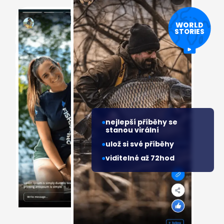
WORLD
STORIES
nejlepší příběhy se
stanou virální
ulož si své příběhy
viditelné až 72hod