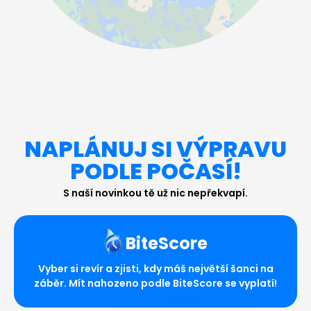
NAPLÁNUJ SI VÝPRAVU
PODLE POČASÍ!
S naší novinkou tě už nic nepřekvapí.
BiteScore
Vyber si revír a zjisti, kdy máš největší šanci na
záběr. Mít nahozeno podle BiteScore se vyplatí!