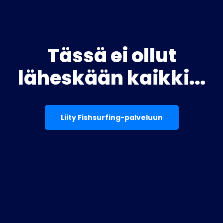
Tässä ei ollut
läheskään kaikki...
Liity Fishsurfing-palveluun