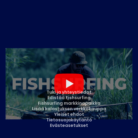
Tuki ja yhteystiedot
Edistää Fishsurfing
Fishsurfing markkinapaikka
Lisää kalastuksen verkkokauppa
Yleiset ehdot
Tietosuojakäytäntö
Evästeasetukset