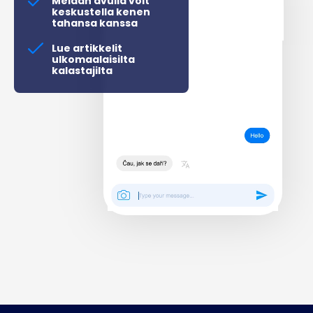
Meidän avulla voit
keskustella kenen
tahansa kanssa
Lue artikkelit
ulkomaalaisilta
kalastajilta