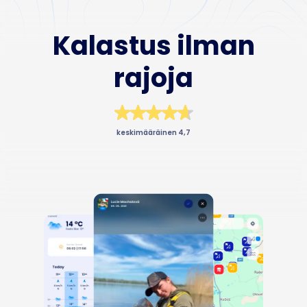
Business
Kalastus ilman
rajoja
keskimääräinen 4,7