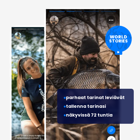
WORLD
STORIES
parhaat tarinat leviävät
tallenna tarinasi
näkyvissä 72 tuntia