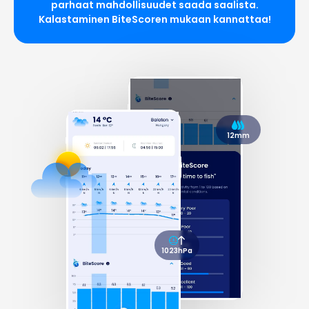
parhaat mahdollisuudet saada saalista.
Kalastaminen BiteScoren mukaan kannattaa!
12mm
1023hPa