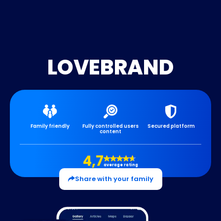
LOVEBRAND
Family friendly
Fully controlled users
Secured platform
content
4,7
average rating
Share with your family