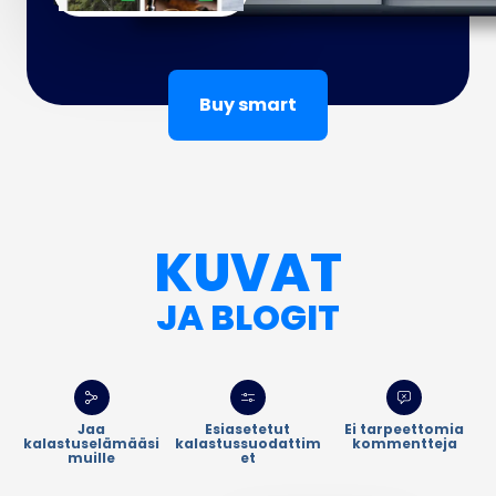
Buy smart
KUVAT
JA BLOGIT
Jaa
Esiasetetut
Ei tarpeettomia
kalastuselämääsi
kalastussuodattim
kommentteja
muille
et