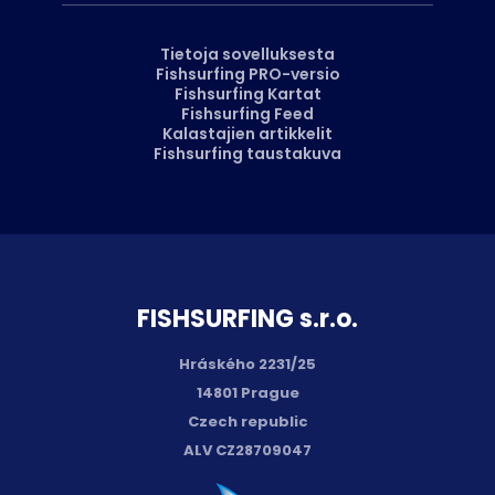
Tietoja sovelluksesta
Fishsurfing PRO-versio
Fishsurfing Kartat
Fishsurfing Feed
Kalastajien artikkelit
Fishsurfing taustakuva
FISH­SURFING s.r.o.
Hráského 2231/25
14801 Prague
Czech republic
ALV CZ28709047