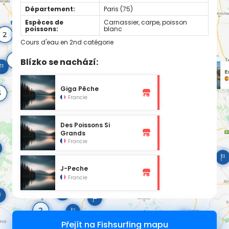
Département:
Paris (75)
Espèces de
Carnassier, carpe, poisson
poissons:
blanc
Cours d'eau en 2nd catégorie
Blízko se nachází:
Giga Pêche
Francie
Des Poissons Si
Grands
Francie
J-Peche
Francie
Přejít na Fishsurfing mapu