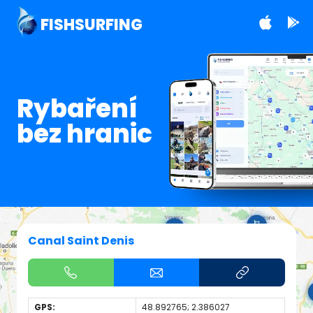
FISHSURFING
Rybaření
bez hranic
Canal Saint Denis
GPS:
48.892765; 2.386027