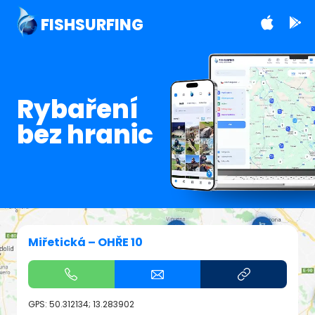
FISHSURFING
Rybaření
bez hranic
Miřetická – OHŘE 10
GPS:
50.312134; 13.283902