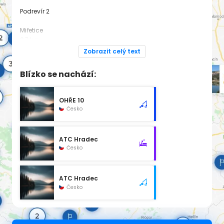
Podrevír 2
Miřetice
0,7 ha
Zobrazit celý text
Dodatek pro rok 2025:
https://www.rybsvaz.cz/rybarsky-rad
Blízko se nachází:
Spadá pod revír
OHŘE 10
OHŘE 10
Česko
ATC Hradec
Česko
ATC Hradec
Česko