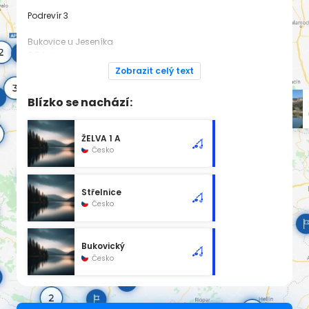
Podrevír 3
Bukovice u Jeseníka
0,8 ha
Zobrazit celý text
Dodatek pro rok 2025:
https://www.rybsvaz.cz/rybarsky-rad
Blízko se nachází:
Spadá pod revír
STŘELNICE 1 A
ŽELVA 1 A
Česko
Střelnice
Česko
Bukovický
Česko