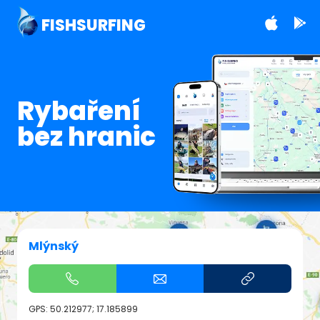
FISHSURFING
Rybaření
bez hranic
Mlýnský
GPS:
50.212977; 17.185899