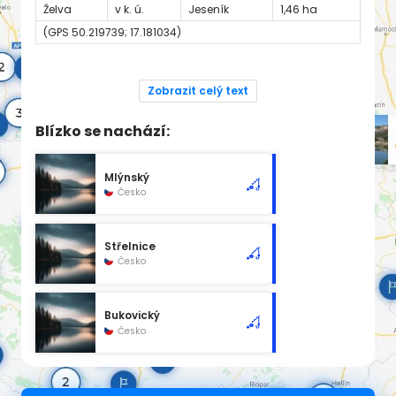
Želva
v k. ú.
Jeseník
1,46 ha
(GPS
50.219739; 17.181034
)
Dodatek pro rok 2025:
https://www.rybsvaz.cz/rybarsky-rad
Zobrazit celý text
MO Jeseník
Blízko se nachází:
Adresa
Český rybářský svaz, z. s.
MO Jeseník
Šumperská 127
790 01 Jeseník
Mlýnský
okres Jeseník
Česko
E-mail
jesenik@mocrs.cz
Web
http://www.crsmo-jesenik.cz
Střelnice
Česko
Bukovický
Česko