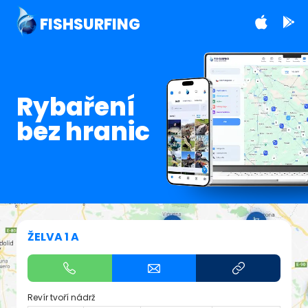
FISHSURFING
Rybaření
bez hranic
ŽELVA 1 A
Revír tvoří nádrž