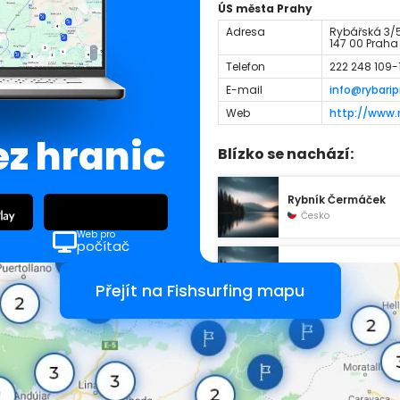
ÚS města Prahy
Adresa
Rybářská 3/
147 00 Praha
Telefon
222 248 109-
E-mail
info@rybarip
Web
http://www.r
ez hranic
Blízko se nachází:
Rybník Čermáček
Česko
Web pro
počítač
KOCÁBA 2
Česko
Přejít na Fishsurfing mapu
Nádrž Pleš
Česko