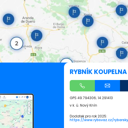
RYBNÍK KOUPELNA
GPS
49.794306; 14.291413
v k. ú. Nový Knín
Dodatek pro rok 2025:
https://www.rybsvaz.cz/rybarsk