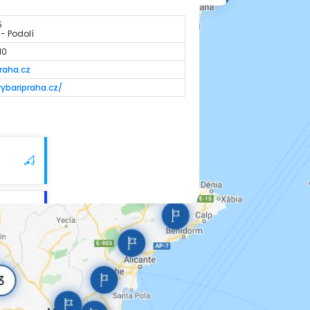
5
 - Podolí
10
raha.cz
ybaripraha.cz/